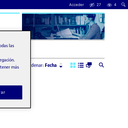
Acceder
27
4
uda
odas las
vegación.
Ordenar:
Descendente
Ordenar:
Fecha
obtener más
rar