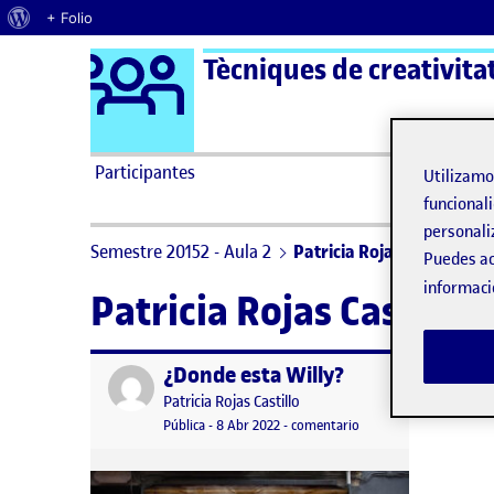
Acerca de WordPress
+ Folio
Logo Ágora
Tècniques de creativitat
Saltar al contenido
Participantes
Utilizam
funcionali
personali
Semestre 20152 - Aula 2
Patricia Rojas Castillo
Puedes ac
informaci
Patricia Rojas Castillo
¿Donde esta Willy?
Publicado por
Publicado por
Patricia Rojas Castillo
Visibilidad:
Fecha de publicación
en ¿Donde esta Willy?
Pública
-
8 Abr 2022
-
comentario