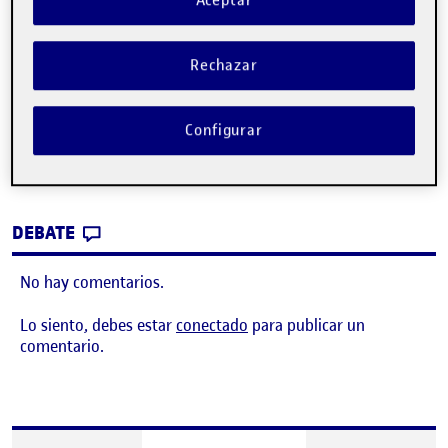
Aceptar
Rechazar
Configurar
¿Donde esta Willy?
Publicado por
Publicado por
Patricia Rojas Castillo
Visibilidad:
Fecha de publicación
en ¿Donde esta Willy?
Pública
-
8 Abr 2022
-
comentario
CONTRIBUTION
0
EN ¿DONDE ESTA WILLY?
DEBATE
No hay comentarios.
Lo siento, debes estar
conectado
para publicar un
comentario.