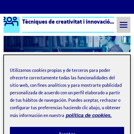
Logo Ágora
Tècniques de creativitat i innovació aula 2
Saltar al contenido
Semestre 20152 - Aula 2
Repte 2: Escapa del pensament vertical
Utilizamos
cookies
propias y de terceros para poder
Repte 2: Escapa del
ofrecerte correctamente todas las funcionalidades del
pensament vertical
sitio web, con fines analíticos y para mostrarte publicidad
personalizada de acuerdo con un perfil elaborado a partir
de tus hábitos de navegación. Puedes aceptar, rechazar o
configurar tus preferencias haciendo clic abajo, u obtener
más información en nuestra
política de cookies.