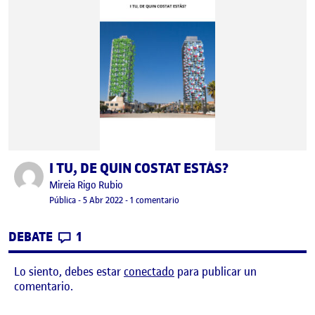
I TU, DE QUIN COSTAT ESTÀS?
Publicado por
Publicado por
Mireia Rigo Rubio
Visibilidad:
Fecha de publicación
en I TU, DE QUIN COSTAT ESTÀS?
Pública
-
5 Abr 2022
-
1 comentario
CONTRIBUTIONS
EN I TU, DE QUIN COSTAT ESTÀS?
DEBATE
1
Lo siento, debes estar
conectado
para publicar un
comentario.